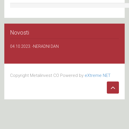
Novosti
04.10.2023. -NERADNI DAN
Copyright Metalinvest CO Powered by
eXtreme NET