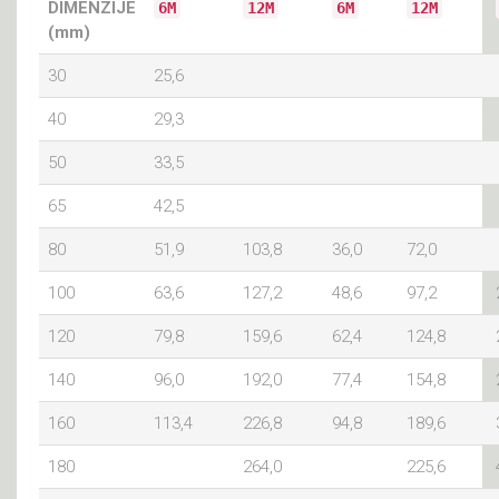
DIMENZIJE
6M
12M
6M
12M
(mm)
30
25,6
40
29,3
50
33,5
65
42,5
80
51,9
103,8
36,0
72,0
100
63,6
127,2
48,6
97,2
120
79,8
159,6
62,4
124,8
140
96,0
192,0
77,4
154,8
160
113,4
226,8
94,8
189,6
180
264,0
225,6