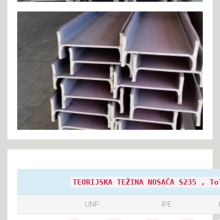
TEORIJSKA TEŽINA NOSAČA S235 , To
UNP
IPE